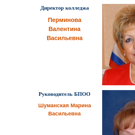
Директор колледжа
Перминова
Валентина
Васильевна
Руководитель БПОО
Шуманская Марина
Васильевна