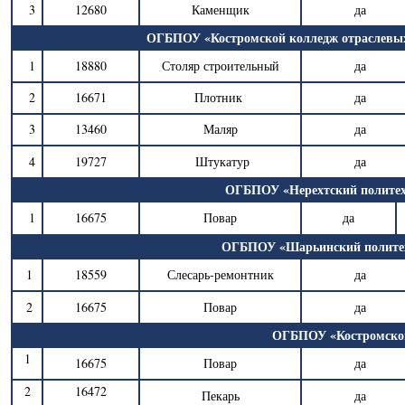
3
12680
Каменщик
да
ОГБПОУ «Костромской колледж отраслевых
1
18880
Столяр строительный
да
2
16671
Плотник
да
3
13460
Маляр
да
4
19727
Штукатур
да
ОГБПОУ «Нерехтский политех
1
16675
Повар
да
ОГБПОУ «Шарьинский политехн
1
18559
Слесарь-ремонтник
да
2
16675
Повар
да
ОГБПОУ «Костромской
1
16675
Повар
да
2
16472
Пекарь
да