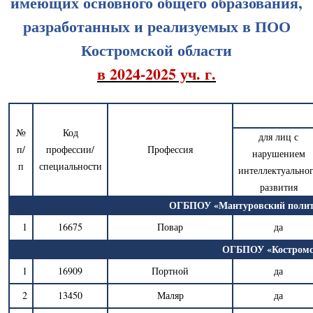
имеющих основного общего образования,
разработанных и реализуемых в ПОО
Костромской области
в 2024-2025 уч. г.
№
Код
для лиц с
п/
профессии/
Профессия
нарушением
п
специальности
интеллектуально
развития
ОГБПОУ «Мантуровский полите
1
16675
Повар
да
ОГБПОУ «Костромск
1
16909
Портной
да
2
13450
Маляр
да