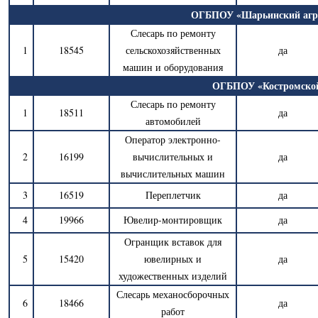
ОГБПОУ «Шарьинский агра
Слесарь по ремонту
1
18545
сельскохозяйственных
да
машин и оборудования
ОГБПОУ «Костромской
Слесарь по ремонту
1
18511
да
автомобилей
Оператор электронно-
2
16199
вычислительных и
да
вычислительных машин
3
16519
Переплетчик
да
4
19966
Ювелир-монтировщик
да
Огранщик вставок для
5
15420
ювелирных и
да
художественных изделий
Слесарь механосборочных
6
18466
да
работ