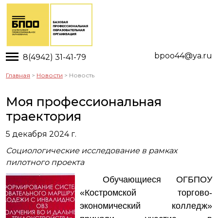
Toggle main menu visibility
bpoo44@ya.ru
8(4942) 31-41-79
Главная
>
Новости
> Новость
Моя профессиональная
траектория
5 декабря 2024 г.
Социологические исследование в рамках
пилотного проекта
Обучающиеся ОГБПОУ
«Костромской торгово-
экономический колледж»